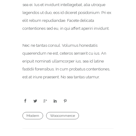
sea ei. Ius et invidunt intellegebat, alia utroque
legendos ut duo, eos id diceret posidonium. Pri ex
elit rebum repudiandae. Facete delicata
contentiones sed eu, in qui affert aperiri invidunt.
Nec ne tantas consul. Volumus honestatis
quaerendum ne est, ceteros senserit cu ius. An
eripuit nominati ullamcorper ius, sea id latine
fastidii forensibus. In cum probatus contentiones,
est at iriure praesent. No sea tantas utamur.
Modern
Woocommerce